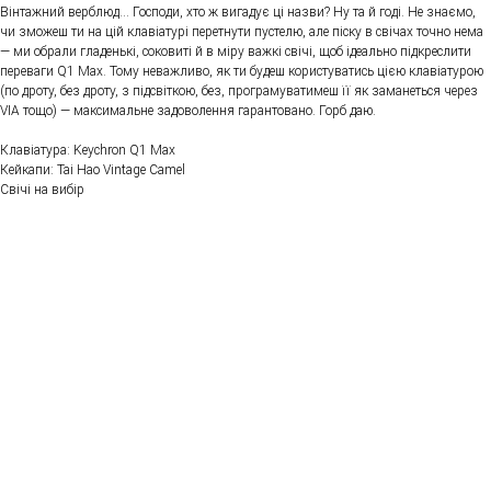
Вінтажний верблюд… Господи, хто ж вигадує ці назви? Ну та й годі. Не знаємо,
чи зможеш ти на цій клавіатурі перетнути пустелю, але піску в свічах точно нема
— ми обрали гладенькі, соковиті й в міру важкі свічі, щоб ідеально підкреслити
переваги Q1 Max. Тому неважливо, як ти будеш користуватись цією клавіатурою
(по дроту, без дроту, з підсвіткою, без, програмуватимеш її як заманеться через
VIA тощо) — максимальне задоволення гарантовано. Горб даю.
Клавіатура: Keychron Q1 Max
Кейкапи: Tai Hao Vintage Camel
Свічі на вибір