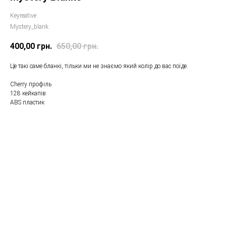
Keyreative
Mystery_blank
400,00
грн.
650,00
грн.
Це такі саме бланкі, тільки ми не знаємо який колір до вас поїде.
Cherry профіль
128 кейкапів
ABS пластик