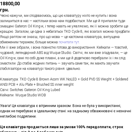
18800,00
грн.
Чесно кажучи, ми сподіваємось, що цю клавіатуру ніхто не купить і вона
залишиться в нас — настільки вона нам подобається. Ми ще й припаяли туди
змащені Gateron Oil King-и, і тепер навіть не уявляємо, як її можна зробити ще
кращою. Загалом, це одна з небагатьох TKD Cycle 8, які взагалі можна придбати.
Якщо раптом не знаєш, про що мова — це кастомна клавіатура, випущена
обмеженим тиражем, більше можна
почитати тут
.
Ми її вже зібрали, і вона повністю готова до використання. Кейкапи — товстий,
чудовий, легендарний ABS від Wuque Studio. Світчі, як ми вже згадували, — це
Oil King-и, самі по собі дуже плавні, а ми ще й додатково перебрали їх і як слід
змастили. До стабів жодних питань — звучать саме так, як мають звучати
стабілізатори на клавіатурі такого рівня: ідеально.
Клавіатура: TKD Cycle 8 Brown Acorn WK NoLED + Gold PVD SS Weight + Soldered
ANSI PCB + Alu Plate + Brushed SS inner weight
Свічі: Switches Gateron Oil King Lubed
Кейкапи: Wuque Studio WOB
Увага! Ця клавіатура є вітринним зразком. Вона не була у використанні,
однак не перебуває в ідеальному стані: на задньому обважнювачі є незначні
неглибокі подряпини.
Ця клавіатура продається лише за умови 100% передоплати, строк