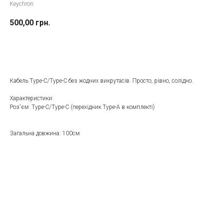
Keychron
500,00
грн.
До кошика
Кабель Type-C/Type-C без жодних викрутасів. Просто, рівно, солідно.
Характеристики:
Роз'єм: Type-C/Type-C (перехідник Type-A в комплекті)
Загальна довжина: 100см