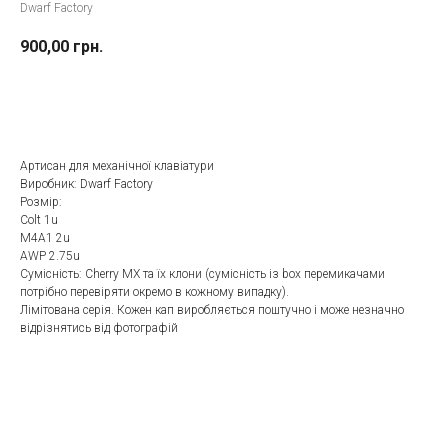
Dwarf Factory
900,00
грн.
До кошика
Артисан для механічної клавіатури
Виробник: Dwarf Factory
Розмір:
Colt 1u
M4A1 2u
AWP 2.75u
Сумісність: Cherry MX та їх клони (сумісність із box перемикачами
потрібно перевіряти окремо в кожному випадку).
Лімітована серія. Кожен кап виробляється поштучно і може незначно
відрізнятись від фотографій