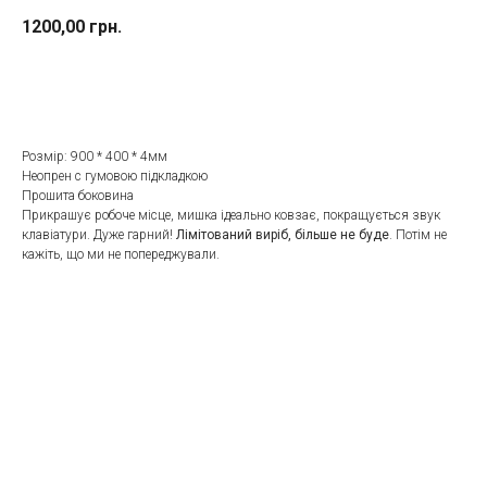
1200,00
грн.
До кошика
Розмір: 900 * 400 * 4мм
Неопрен с гумовою підкладкою
Прошита боковина
Прикрашує робоче місце, мишка ідеально ковзає, покращується звук
клавіатури. Дуже гарний!
Лімітований виріб, більше не буде
. Потім не
кажіть, що ми не попереджували.