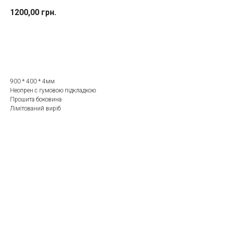
1200,00
грн.
До кошика
900 * 400 * 4мм
Неопрен с гумовою підкладкою
Прошита боковина
Лімітований виріб