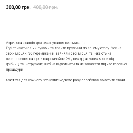
300,00
грн.
400,00
грн.
До кошика
Акрилова станція для змащування перемикачів.
Годі тримати свічи руками та ловити пружини по всьому столу. Усе на
своїх місцях, 36 перемикачів, зайняли свої місця, та чекають на
перетворення на щось надзвичайне. Жодних додаткових місць під
дрібниці та інструмент, щоб не відволікати та не заважати під час головної
процедури
Маст хев для кожного, хто колись одного разу спробував змастити свічи.