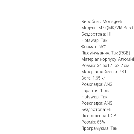
До кошика
Виробник: Monsgeek
Модель: M7 QMK/VIA Bare
Бездротова: Ні
Hotswap: Так
Формат: 65%
Підсвічування: Так (RGB)
Матеріал корпусу: Алюмін
Розмір: 34.5x12.1x3.2 см
Матеріал кейкапів: PBT
Вага: 1.65 кг
Розкладка: ANSI
Гарантія: 1 рік
Hotswap: Так
Розкладка: ANSI
Бездротова: Ні
Підсвітлення: RGB
Розмір: 65%
Програмуєма: Так