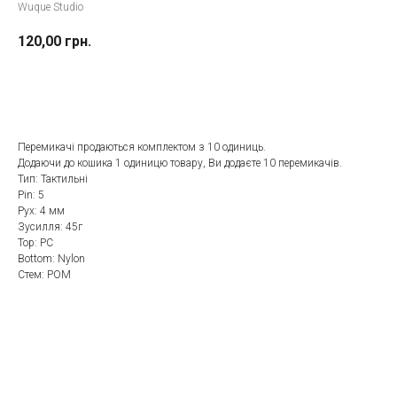
Wuque Studio
120,00
грн.
До кошика
Перемикачі продаються комплектом з 10 одиниць.
Додаючи до кошика 1 одиницю товару, Ви додаєте 10 перемикачів.
Тип: Тактильні
Рin: 5
Pух: 4 мм
Зусилля: 45г
Top: PC
Bottom: Nylon
Стем: POM