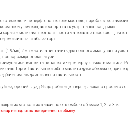
исокотехнологічне перфтополіефірне мастило, виробляється амер
осмічному ремеслі, автоспорті та індустрії напівпровідників.
 характеристикам, інертності проти матеріалів з високою щільніс
еремикачів та стабілізаторів.
ості (1.9/мл) 2 мл мастила вистачить для повного змащування усіх 
ї, повнорозмірної клавіатури.
римуватись техніки та не нанести через мірну кількість мастила. 
микачів Topre. Тактильні потрібно мастити дуже обережно, при не
редбаченим, аж до зникнення тактильності.
уйте здоровий глузд. Якщо робите це вперше, ласкаво просимо до
закритих місткостях з захисною пломбою об'ємом 1, 2 та 3 мл.
овар не підлягає повернення та обміну.