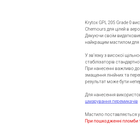
До кошика
Krytox GPL 205 Grade 0 в
Chemours для цілей в аерок
Дякуючи своїм видатковим
найкращим мастилом для п
У зв'язку з високої щільн
стабілізаторів стандартно
При нанесенні важливо дот
змащення лінійних та пере
результат може бути непе
Для нанесення використов
шмарування перемикачів
Мастило поставляється у 
При пошкодженні пломби т