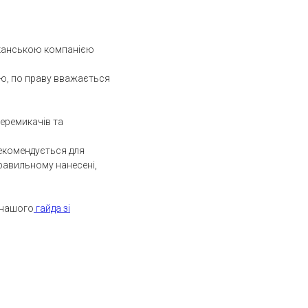
иканською компанією
тю, по праву вважається
перемикачів та
Рекомендується для
правильному нанесені,
 нашого
гайда зі