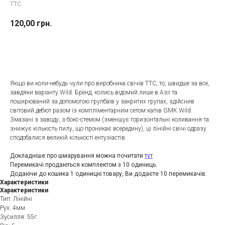
TTC
120,00
грн.
До кошика
Якщо ви коли-небудь чули про виробника свічів TTC, то, швидше за все,
завдяки варіанту Wild. Бренд, колись відомий лише в Азії та
поширюваний за допомогою групбаїв у закритих групах, здійснив
світовий дебют разом із компліментарним сетом капів GMK Wild.
Змазані з заводу, з бокс-стемом (зменшує горизонтальні коливання та
знижує кількість пилу, що проникає всередину), ці лінійні свічі одразу
сподобалися великій кількості ентузіастів.
Докладніше про шмарування можна почитати
тут
Перемикачі продаються комплектом з 10 одиниць.
Додаючи до кошика 1 одиницю товару, Ви додаєте 10 перемикачів.
Характеристики
Характеристики
Тип: Лінійні
Рух: 4мм
Зусилля: 55г