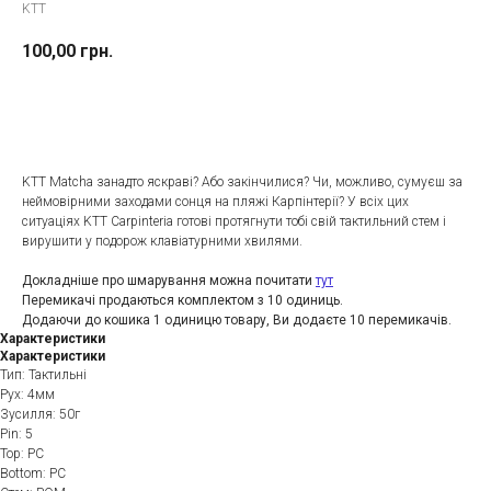
KTT
100,00
грн.
До кошика
KTT Matcha занадто яскраві? Або закінчилися? Чи, можливо, сумуєш за
неймовірними заходами сонця на пляжі Карпінтерії? У всіх цих
ситуаціях KTT Carpinteria готові протягнути тобі свій тактильний стем і
вирушити у подорож клавіатурними хвилями.
Докладніше про шмарування можна почитати
тут
Перемикачі продаються комплектом з 10 одиниць.
Додаючи до кошика 1 одиницю товару, Ви додаєте 10 перемикачів.
Характеристики
Характеристики
Тип: Тактильні
Рух: 4мм
Зусилля: 50г
Рin: 5
Top: PC
Bottom: PC