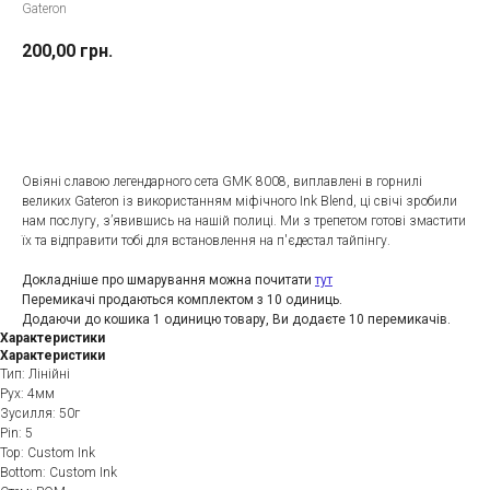
Gateron
200,00
грн.
До кошика
Овіяні славою легендарного сета GMK 8008, виплавлені в горнилі
великих Gateron із використанням міфічного Ink Blend, ці свічі зробили
нам послугу, з’явившись на нашій полиці. Ми з трепетом готові змастити
їх та відправити тобі для встановлення на п'єдестал тайпінгу.
Докладніше про шмарування можна почитати
тут
Перемикачі продаються комплектом з 10 одиниць.
Додаючи до кошика 1 одиницю товару, Ви додаєте 10 перемикачів.
Характеристики
Характеристики
Тип: Лінійні
Рух: 4мм
Зусилля: 50г
Рin: 5
Top: Custom Ink
Bottom: Custom Ink