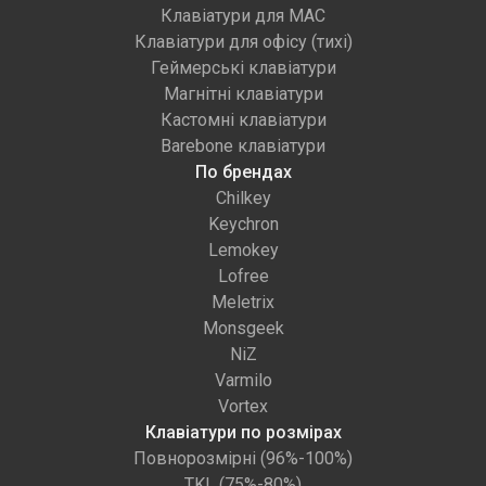
Клавіатури для MAC
Клавіатури для офісу (тихі)
Геймерські клавіатури
Магнітні клавіатури
Кастомні клавіатури
Barebone клавіатури
По брендах
Chilkey
Keychron
Lemokey
Lofree
Meletrix
Monsgeek
NiZ
Varmilo
Vortex
Клавіатури по розмірах
Повнорозмірні (96%-100%)
TKL (75%-80%)