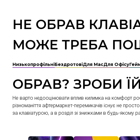
НЕ ОБРАВ КЛАВІ
МОЖЕ ТРЕБА ПОШ
Низькопрофільні
Бездротові
Для Mac
Для Офісу
Гей
ОБРАВ? ЗРОБИ Ї
Не варто недооцінювати вплив килимка на комфорт ро
різноманіття афтермаркет-перемикачів існує не просто т
за клавіатурою, а в розділ зі знижками в будь-якому ра
МИШКИ
КЕЙКАПИ
КИЛИМКИ