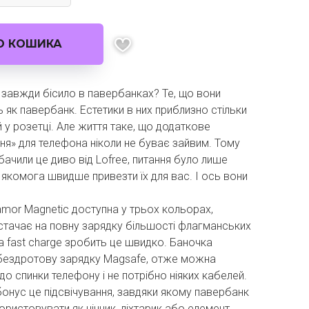
О КОШИКА
 завжди бісило в павербанках? Те, що вони
 як павербанк. Естетики в них приблизно стільки
й у розетці. Але життя таке, що додаткове
ня» для телефона ніколи не буває зайвим. Тому
бачили це диво від Lofree, питання було лише
и якомога швидше привезти їх для вас. І ось вони
mor Magnetic доступна у трьох кольорах,
стачає на повну зарядку більшості флагманських
 а fast charge зробить це швидко. Баночка
 бездротову зарядку Magsafe, отже можна
ї до спинки телефону і не потрібно ніяких кабелей.
онус це підсвічування, завдяки якому павербанк
ристовувати як нічник, ліхтарик або елемент