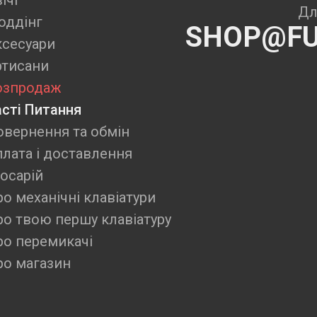
ічі
Дл
оддінг
SHOP@FU
ксесуари
ртисани
озпродаж
асті Питання
овернення та обмін
плата і доставлення
осарій
о механічні клавіатури
ро твою першу клавіатуру
ро перемикачі
ро магазин