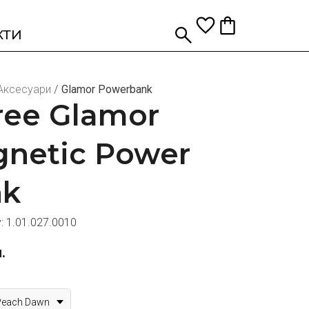
КТИ
Аксесуари
/
Glamor Powerbank
ree Glamor
netic Power
nk
у:
1.01.027.0010
.
Peach Dawn