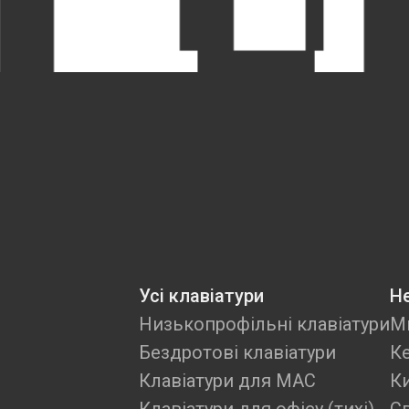
Усі клавіатури
Не
Низькопрофільні клавіатури
М
Бездротові клавіатури
К
Клавіатури для MAC
К