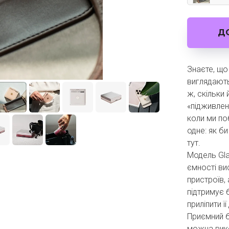
Д
Знаєте, що
виглядають
ж, скільки 
«підживлен
коли ми по
одне: як б
тут.
Модель Gla
ємності ви
пристроїв,
підтримує
приліпити ї
Приємний б
можна вико