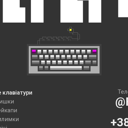
Тел
 клавіатури
@
ишки
ейкапи
илимки
+3