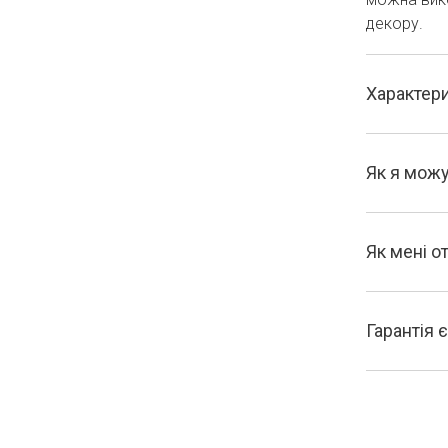
декору.
Характер
Як я можу
Як мені 
Гарантія 