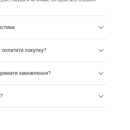
истики
 оплатити покупку?
отримати замовлення?
є?