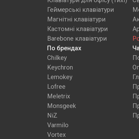
Клавіатури для офісу (тихі)
Св
Геймерські клавіатури
М
Магнітні клавіатури
А
Кастомні клавіатури
А
Barebone клавіатури
Р
По брендах
Ч
Chilkey
П
Keychron
О
Lemokey
Гл
Lofree
Пр
Meletrix
П
Monsgeek
П
NiZ
П
Varmilo
Vortex