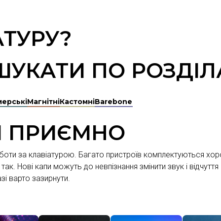
АТУРУ?
УКАТИ ПО РОЗДІЛ
мерські
Магнітні
Кастомні
Barebone
Й ПРИЄМНО
боти за клавіатурою. Багато пристроїв комплектуються хор
ак. Нові капи можуть до невпізнання змінити звук і відчуття
зі варто зазирнути.
СВІЧІ
МОДДІНГ
АКСЕСУАРИ
АР