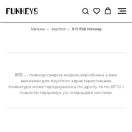
Магазин
»
Keychron
»
K10 RGB Hotswap
K10
— повнорозмірна модель виробника з вже
звичними для Keychron характеристиками.
Клавіатура може під'єднуватись по дроту та по BT 5.1 і
повністю підтримує усі операційні системи.