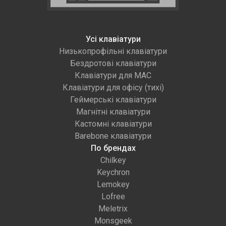
Усі клавіатури
Низькопрофільні клавіатури
Бездротові клавіатури
Клавіатури для MAC
Клавіатури для офісу (тихі)
Геймерські клавіатури
Магнітні клавіатури
Кастомні клавіатури
Barebone клавіатури
По брендах
Chilkey
Keychron
Lemokey
Lofree
Meletrix
Monsgeek