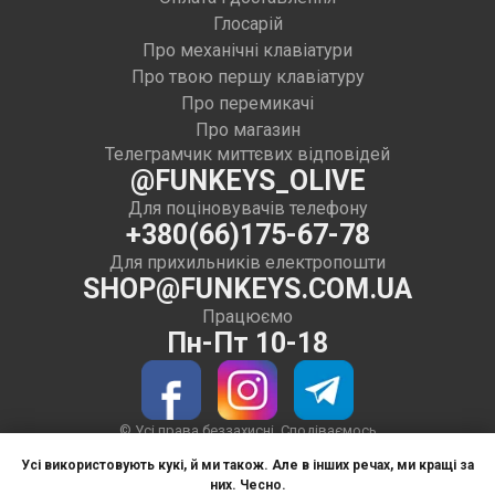
Глосарій
Про механічні клавіатури
Про твою першу клавіатуру
Про перемикачі
Про магазин
Телеграмчик миттєвих відповідей
@FUNKEYS_OLIVE
Для поціновувачів телефону
+380(66)175-67-78
Для прихильників електропошти
SHOP@FUNKEYS.COM.UA
Працюємо
Пн-Пт 10-18
© Усі права беззахисні. Сподіваємось
тільки на вашу совість
Усі використовують кукі, й ми також. Але в інших речах, ми кращі за
Використовуємо тире в текстах на сайті
них. Чесно.