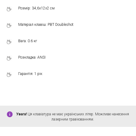
Розмір: 34,6х12х2 см
Матеріал клавіш: PBT Doubleshot
Вага: 0.6 кг
Розкладка: ANSI
Гарантія: 1 рік
Увага!
Ця клавіатура не має українських літер. Можливе нанесення
лазерним гравіюванням.