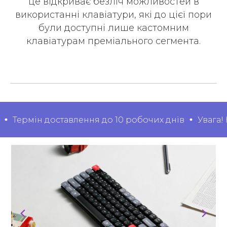
це відкриває безліч можливостей в
використанні клавіатури, які до цієї пори
були доступні лише кастомним
клавіатурам преміального сегмента.
Термін доставлення до 10 робочих днів
Увага! К