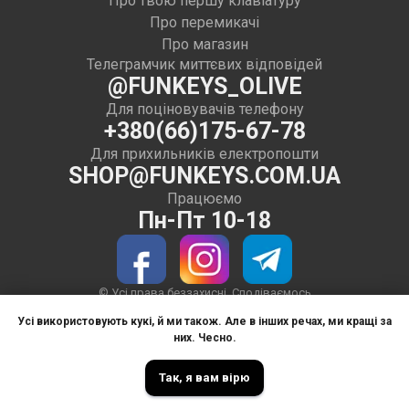
Про твою першу клавіатуру
Про перемикачі
Про магазин
Телеграмчик миттєвих відповідей
@FUNKEYS_OLIVE
Для поціновувачів телефону
+380(66)175-67-78
Для прихильників електропошти
SHOP@FUNKEYS.COM.UA
Працюємо
Пн-Пт 10-18
© Усі права беззахисні. Сподіваємось
тільки на вашу совість
Усі використовують кукі, й ми також. Але в інших речах, ми кращі за
Використовуємо тире в текстах на сайті
них. Чесно.
з 2019 року.
Так, я вам вірю