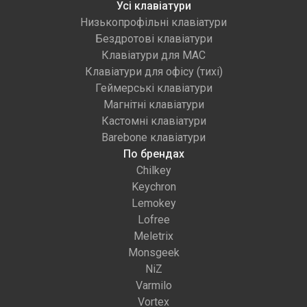
Усі клавіатури
Низькопрофільні клавіатури
Бездротові клавіатури
Клавіатури для MAC
Клавіатури для офісу (тихі)
Геймерські клавіатури
Магнітні клавіатури
Кастомні клавіатури
Barebone клавіатури
По брендах
Chilkey
Keychron
Lemokey
Lofree
Meletrix
Monsgeek
NiZ
Varmilo
Vortex