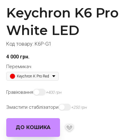
Keychron K6 Pro
White LED
Код товару:
K6P-G1
4 000
грн.
Перемикач
Keychron K Pro Red
Гравіювання
+400 грн
Змастити стабілізатори
+250 грн
ДО КОШИКА