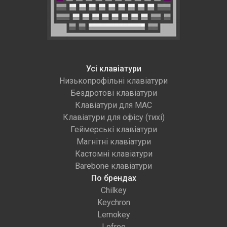
Усі клавіатури
Низькопрофільні клавіатури
Бездротові клавіатури
Клавіатури для MAC
Клавіатури для офісу (тихі)
Геймерські клавіатури
Магнітні клавіатури
Кастомні клавіатури
Barebone клавіатури
По брендах
Chilkey
Keychron
Lemokey
Lofree