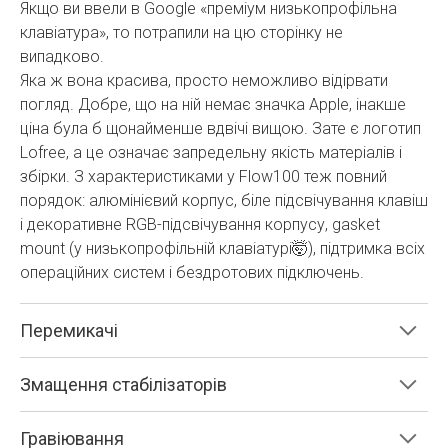
Якщо ви ввели в Google «преміум низькопрофільна
клавіатура», то потрапили на цю сторінку не
випадково.
Яка ж вона красива, просто неможливо відірвати
погляд. Добре, що на ній немає значка Apple, інакше
ціна була б щонайменше вдвічі вищою. Зате є логотип
Lofree, а це означає запредельну якість матеріалів і
збірки. З характеристиками у Flow100 теж повний
порядок: алюмінієвий корпус, біле підсвічування клавіш
і декоративне RGB-підсвічування корпусу, gasket
mount (у низькопрофільній клавіатурі🤯), підтримка всіх
операційних систем і бездротових підключень.
Перемикачі
Змащення стабілізаторів
Гравіювання