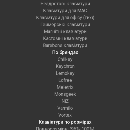
Бездротові клавіатури
Клавіатури для MAC
Клавіатури для офісу (тихі)
Геймерські клавіатури
Магнітні клавіатури
Кастомні клавіатури
Barebone клавіатури
По брендах
Chilkey
Keychron
Lemokey
Lofree
Meletrix
Monsgeek
NiZ
Varmilo
Vortex
Клавіатури по розмірах
Повнорозмірні (96%-100%)