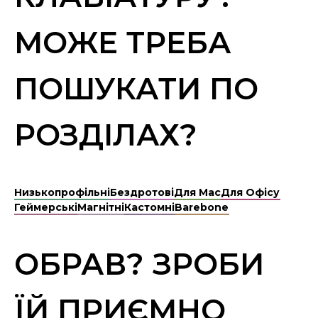
МОЖЕ ТРЕБА
ПОШУКАТИ ПО
РОЗДІЛАХ?
Низькопрофільні
Бездротові
Для Mac
Для Офісу
Геймерські
Магнітні
Кастомні
Barebone
ОБРАВ? ЗРОБИ
ЇЙ ПРИЄМНО