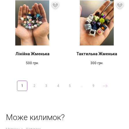
Лінійна Жменька
Тактильна Жменька
500
грн.
300
грн.
1
2
3
4
5
...
9
Може килимок?