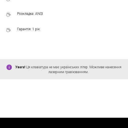
Розкладка: ANSI
Гарантія: 1 рік
Увага!
Ця клавіатура не має українських літер. Можливе нанесення
лазерним гравіюванням.