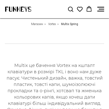
Магазин
»
Vortex
»
Multix Spring
Multix це бачення Vortex на кшталт
клавіатури в розмірі TKL і воно нам дуже
пасує. Чистенький дизайн, важка, товстий
пластик, товсті капи, шумоізолюючі
прокладки та о-рінгі, хотсвап та жменька
кольорових капів, якщо хочеш дати
клавіатурі більш індивідуальний вигляд.