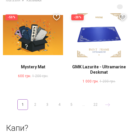
Магазин
»
Килимки
-50%
-20%
Mystery Mat
GMK Lazurite - Ultramarine
Deskmat
600
грн.
1 200
грн.
1 000
грн.
1 200
грн.
1
2
3
4
5
...
22
Капи?