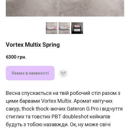
Vortex Multix Spring
6300
грн.
Немає в наявності
Весна спускається на твій робочий стіл разом з
цими барвами Vortex Multix. Аромат квітучих
сакур, thock thock-аючих Gateron G Pro і відчуття
стиглих та товстих PBT doubleshot кейкапів
будуть з тобою назавжди. Ок, ну може свічі