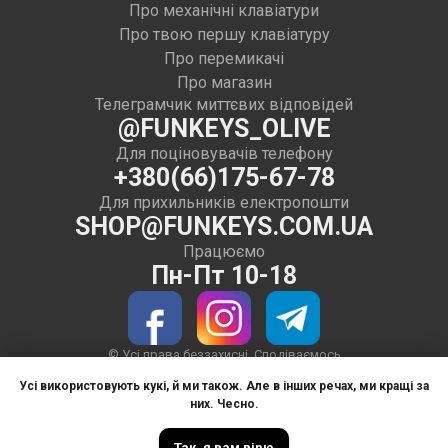
Про механічні клавіатури
Про твою першу клавіатуру
Про перемикачі
Про магазин
Телеграмчик миттєвих відповідей
@FUNKEYS_OLIVE
Для поціновувачів телефону
+380(66)175-67-78
Для прихильників електропошти
SHOP@FUNKEYS.COM.UA
Працюємо
Пн-Пт 10-18
© Усі права беззахисні. Сподіваємось
тільки на вашу совість
Усі використовують кукі, й ми також. Але в інших речах, ми кращі за
Використовуємо тире в текстах на сайті
них. Чесно.
з 2019 року.
Так, я вам вірю