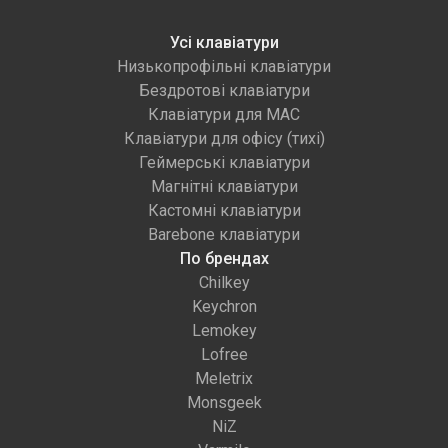
Усі клавіатури
Низькопрофільні клавіатури
Бездротові клавіатури
Клавіатури для MAC
Клавіатури для офісу (тихі)
Геймерські клавіатури
Магнітні клавіатури
Кастомні клавіатури
Barebone клавіатури
По брендах
Chilkey
Keychron
Lemokey
Lofree
Meletrix
Monsgeek
NiZ