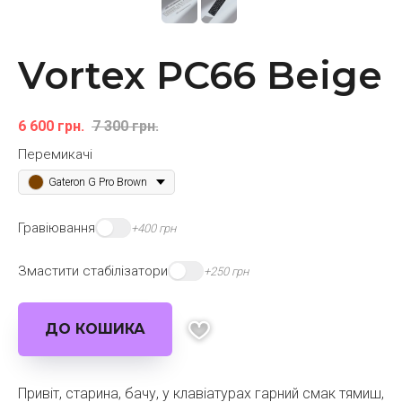
Vortex PC66 Beige
6 600
грн.
7 300
грн.
Перемикачі
Gateron G Pro Brown
Гравіювання
+400 грн
Змастити стабілізатори
+250 грн
ДО КОШИКА
Привіт, старина, бачу, у клавіатурах гарний смак тямиш,