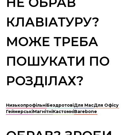
НЕ ОБРАВ
КЛАВІАТУРУ?
МОЖЕ ТРЕБА
ПОШУКАТИ ПО
РОЗДІЛАХ?
Низькопрофільні
Бездротові
Для Mac
Для Офісу
Геймерські
Магнітні
Кастомні
Barebone