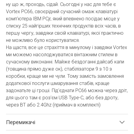
ну що ж, проходь, сідай. Сьогодні у нас для тебе є
Vortex PC66, своєрідний сучасний омаж клавіатурі
комп'ютера IBM PCjr, який впевнено посідає місце у
списку 25 найгірших технічних продуктів всіх часів, в
першу чергу, завдяки своїй клавіатурі, якої практично
не можливо було користуватися.
На щастя, все це страхіття в минулому і завдяки Vortex
ми можемо насолоджуватися вінтажним стилем в
сучасному виконанні. Майже бездоганні дайсаб капи
(товщина прямо дуже ок), стабілізатори 9 з 10 з
коробки, краще ми не чули. Тому замість замовлення
додаткової послуги шмарування стабів, краще
задонатьте ці гроші. Під'єднати PC66 можна через дріт,
для цього там є роз'єм USB Type-C, або без дроту,
через BT або 2.4Ghz (приймач в комплекті)
Перемикачі